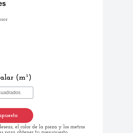
es
osor
talar (m²)
upuesto
seas, el color de la pieza y los metros
s para obtener tu presupuesto.