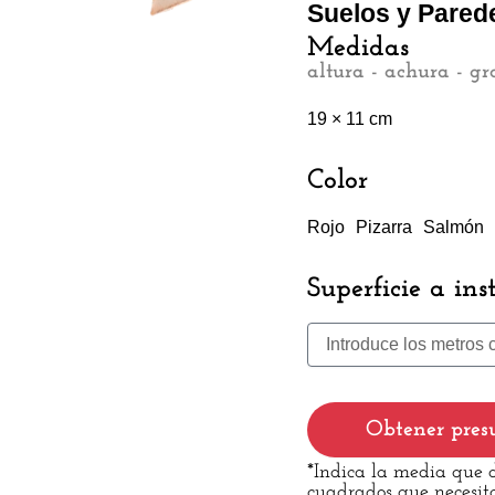
Suelos y Pared
Medidas
altura - achura - gr
19 × 11 cm
Color
Rojo
Pizarra
Salmón
Superficie a ins
Obtener pres
*Indica la media que de
cuadrados que necesita